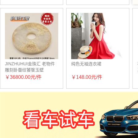
JINZHUHUI金珠汇 老物件
纯色无袖连衣裙
雕刻卧蚕纹饕餮玉壁
￥36800.00元/件
￥148.00元/件