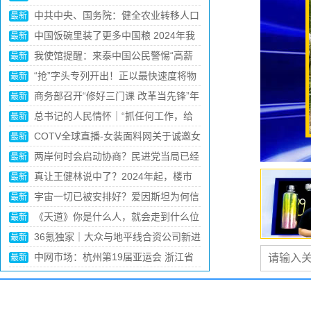
（体坛观澜）
中网市场：中国车谷“换道”加速
最新
中网市场：杨振宁留一手，翁帆“防不
最新
胜防”!101岁的杨振宁，谋略太深
冯小刚坦言人生有三大遗憾：最大的遗
最新
憾没想到是捧红王宝强！
从温州出发，正泰如何跳出浙江站稳千
最新
亿级发展台阶
她们的高消费你想象不到，花钱如流水
最新
的6位女星，一般人真养不起
清华才女”李一诺：辞百万年薪，4年生
最新
3娃，现帮比尔盖茨花钱
中国GDP“第一区”，迎来新任一把手
最新
首富王健林贴身女秘书：年薪百万月休
最新
15天，为什么只有大专学历？
如今，她已经成为了中国影视圈的一位
最新
重要人物，备受人们的喜爱和关注。
2023澳康达世界名车展6月14日澎湃启
最新
幕！一站逛遍全球好车，3000台准新车半价
现代化产业体系建设迈出新步伐（推动
最新
就购了！
经济实现质的有效提升和量的合理增长
中美防长在香格里拉对话会开幕晚宴上
最新
握手
黄晓明新恋情曝光!新女友正面照曝
最新
光，曾跟baby合影夸赞其好看