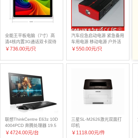
全能王平板电脑（7寸）高
汽车应急启动电源 紧急备用
清4核内置3G通话双卡双待
车用电源 移动电源 户外活
蓝牙、GPSFM
动电源
￥736.00元/只
￥550.00元/只
联想ThinkCentre E63z 10D
三星SL-M2626激光双面打
4004PCD 奔腾处理器 19.5
印机
英寸显示器
￥4724.00元/台
￥1118.00元/件