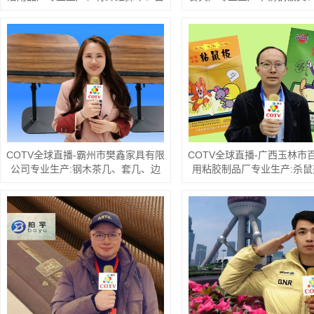
的运行服务，欢迎大家光
大家光临！
COTV全球直播-潮州市潮安区彩塘镇
鹏利五金制品厂专业生产“鹏利”牌无
磁不锈钢特厚汤盆、圆盘、烝鱼盘、
汤锅、大反边调料缸、韩式奶锅、组
合干锅、无磁多用盆等不锈钢产品，
COTV全球直播-台州市金豪
有限公司专业生产：仓储货
货架、阁楼货架、悬臂货架
展示架、工具车、机床钣金
割、数控折弯、物流货架等
欢迎大家光临！
迎大家光临！