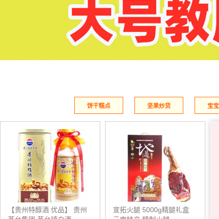
饼干糕点
坚果炒货
宝宝
【贵州特醇酒 优品】 贵州
宣拓火腿 5000g精腿礼盒