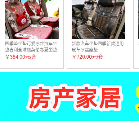
四季垫坐垫可爱冰丝汽车坐
新款汽车坐垫四季新款通用
垫吉利全球鹰英伦春夏坐垫
皮革冰丝座垫
套代发
￥384.00元/套
￥720.00元/套