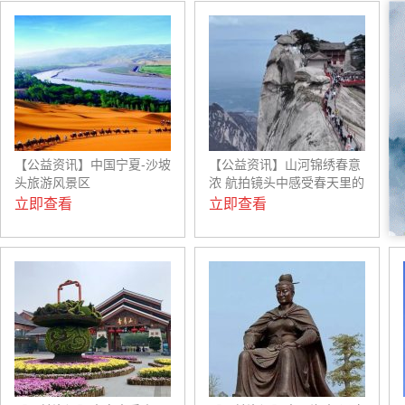
【公益资讯】中国宁夏-沙坡
【公益资讯】山河锦绣春意
头旅游风景区
浓 航拍镜头中感受春天里的
中国
立即查看
立即查看