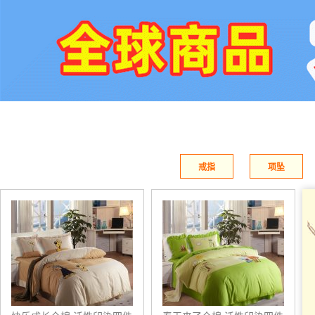
点击拥有Ta
嘉博朗
宝娜斯
尽显奢华品质
引领袜业潮流新风
尚
嘉博朗地毯地垫
宝娜斯袜业集团
点击拥有Ta
点击拥有Ta
戒指
项坠
香柏树/CEDAR.TREE
卓豹/ZHUOBAO
四季必备
点燃青春希望
塑造完美丝绸肌肤
穿梭城市每个角落
点击拥有Ta
点击拥有Ta