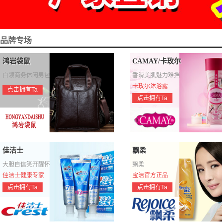
品牌专场
鸿岩袋鼠
CAMAY/卡玫尔
白领商务休闲男包
香滑美肌魅力难挡
卡玫尔沐浴露
点击拥有Ta
点击拥有Ta
佳洁士
飘柔
大胆自信笑开醒怀
飘柔
佳洁士健康专家
宝洁官方正品
点击拥有Ta
点击拥有Ta