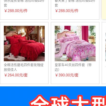
快乐成长全棉 活性印染四件
春天来了全棉 活性印染四件
套
套
蔓丝雅家纺
孖宝乐
￥288.00元/件
￥288.00元/件
演泽时尚经典
孖宝乐/MaboL
给宝宝最安全的保
点击拥有Ta
障
点击拥有Ta
全棉活性磨毛四件套玫瑰绽
皇家车40天丝四件套（带
放俏佳人
边）
￥264.00元/套
￥390.00元/套