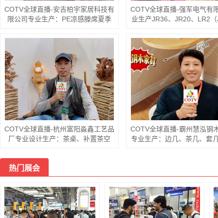
COTV全球直播-永康市奇拓
公司专业生产角磨压板；锐
新7寸电圆铸压板；反锁S压板
～180法兰；200型、切割
机、快换离心、粉末角磨
永康市东城亿锴电动工具配件厂专业
生产：各种砂轮罩、板手、中间盖、
压盖、防尘盖、底板、消声器以及各
型号铁、塑料消声器等产品，欢迎大
家光临！
品，欢迎大家光临！
COTV全球直播-东阳市康健富旅游用
品有限公司、义乌市雷尼科智能科技
有限公司专业生产：各种电动家用车
载蓄电充气泵打气筒、吊床、吊椅、
睡袋、帐篷等户外旅游用品，欢迎大
COTV全球直播-舒城县汤池
南风岗茶厂专业加工生产源自
多米青山绿水的大别山余脉
茶林，专业生产“惠芷幽兰”
茶叶、“惠芷兰”牌茶籽油等
热门展会
产品，陈爱飞欢迎大家光
家光临！