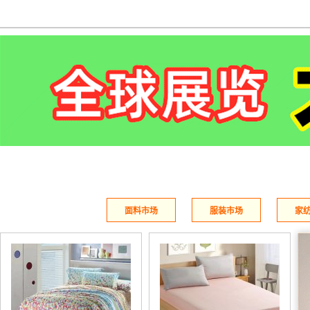
茂烨
鳌岜/AOBA
用皮草演绎时尚
潮流皮衣
用时尚诠释皮草
引领男装潮流
点击拥有Ta
点击拥有Ta
堡仕顿/BAOSHIDUN
博纳罗蒂/BOUNAROTI
不断地追求卓越的
专注男装
质
百年经典
卓越不凡 华而不贵
面料市场
服装市场
家
点击拥有Ta
点击拥有Ta
魅丝蔻
杜康