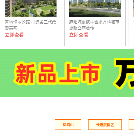
置地瑰丽公馆 打造第三代改
庐阳城更携手合肥万科城市
善美宅
更新立序著作
立即查看
立即查看
凤鸣山
长隆度假区