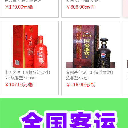
茅台集团 茅台镇白酒
云南特产 精制火腿
￥179.00元/瓶
￥608.00元/件
中国名酒【五粮醇红淡雅】
贵州茅台镇 【国宴迎宾酒】
50°浓香型 500ml
浓香型 52度
￥107.00元/瓶
￥116.00元/瓶