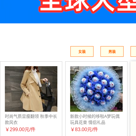
女装
男装
时尚气质显瘦翻领 秋季中长
新款小时候的哆啦A梦玩偶
款风衣
玩具花束 情侣礼品
￥299.00元/件
￥83.00元/件