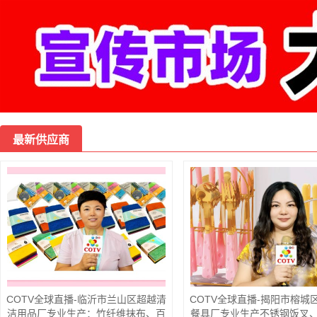
最新供应商
COTV全球直播-邵东市魏家镇霞光电
器厂专业生产：各种鸟笼系列、花篮
系列、冷风机系列、以及取暖器配
件、网罩、铝锅、塑料件、五金件、
电风扇风页等全套配件等产品，欢迎
COTV全球直播-浙江备备多
有限公司研发运行“淘备备”A
数控车床、综合加工机、数
电动叉车、龙门加工等设备