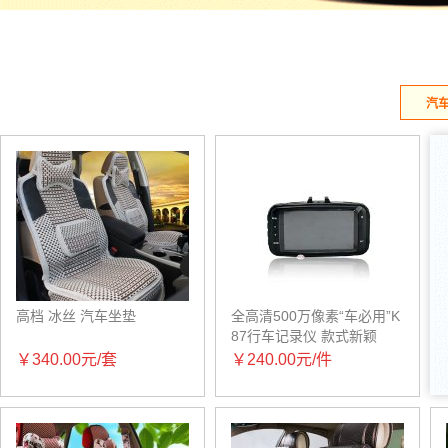
汽
高档 冰丝 汽车坐垫
全高清500万像素“车必用”K
87行车记录仪 款式新颖
￥340.00元/套
￥240.00元/件