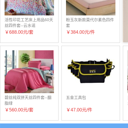
彩妆工具 彩妆刷
何以解忧 唯有杜康
点击拥有Ta
点击拥有Ta
活性印花工艺床上用品60天
粉玉灰新款莫代尔素色四件
丝四件套--云水谣
套
￥688.00元/套
￥384.00元/件
加富尔/jiafuer
宾卡达/BINKADA
典雅名士 非凡魅力
瑞士名表 出手不凡
不经意的奢华
指针式机械手表
点击拥有Ta
点击拥有Ta
碧丝纯双拼天丝四件套--胭
五金工具包
脂绿
本草訫语
辛艾诗迪
￥560.00元/套
￥47.00元/件
天然植物萃取精华
印度精油芳疗品牌
面
新品面膜
面部护理
点击拥有Ta