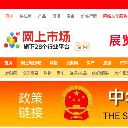
首页
供应商
产品
资讯
展会
价格行情
网络文化服务
首页
网上轻纺城
购物
发财网
房产
旅游
汽车
发财网
全球贸易
购物
家电
饰品\礼品
纺织\服装
房产家