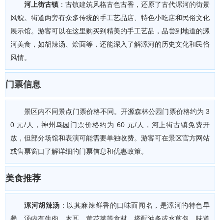
河上街古镇
：古镇建筑风格古色古香，还原了古代漯河的街景
风貌。街道两旁有众多传统的手工艺品店、特色小吃店和民俗文化
展示馆。游客可以在这里购买到精美的手工艺品，品尝到地道的漯
河美食，如胡辣汤、烩面等，还能深入了解漯河的历史文化和民俗
风情。
门票信息
景区内不同景点门票价格不同。开源森林公园门票价格约为 3
0 元/人，神州鸟园门票价格约为 60 元/人，河上街古镇免费开
放，但部分场馆和表演可能需要单独收费。游客可在景区官方网站
或售票窗口了解详细的门票信息和优惠政策。
美食推荐
漯河胡辣汤
：以其麻辣鲜香的口味而闻名，是漯河的特色早
餐。汤内有牛肉、木耳、黄花菜等食材，搭配油条或水煎包，味道