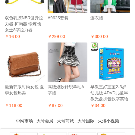
双色乳胶NBR健身拉
A9625套装
连衣裙
力器 扩胸器 锻炼颈
女士8字拉力器
￥16.00
￥299.00
￥300.00
最新韩版时尚女包 夏
高腰短款针织羊毛A
早教三好宝宝2-3岁
季女包热卖
字裙
幼儿版 4DVD儿童早
教光盘拼音数字英语
汉语儿歌
￥118.00
￥87.00
￥34.00
中网市场
大号会展
大号商城
大号国际
火爆小视频