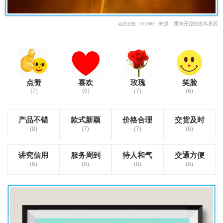
来源：漯河开源旅游风景区
动态次数: 101949
点赞
喜欢
玫瑰
笑脸
(7)
(6)
(7)
(6)
产品不错
款式新颖
价格合理
交货及时
(8)
(7)
(7)
(6)
讲究信用
服务周到
待人和气
交通方便
(6)
(8)
(8)
(8)