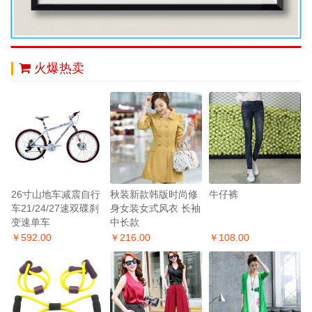
火爆热卖
26寸山地车减震自行
秋装新款韩版时尚修
牛仔裤
车21/24/27速双碟刹
身女装女式风衣 长袖
变速单车
中长款
￥592.00
￥216.00
￥108.00