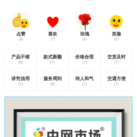
点赞
喜欢
玫瑰
笑脸
(8)
(7)
(6)
(6)
产品不错
款式新颖
价格合理
交货及时
(6)
(7)
(7)
(7)
讲究信用
服务周到
待人和气
交通方便
(7)
(8)
(7)
(7)