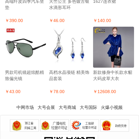
高端纤皮四季汽车坐
天竺公主 多色镀古银
1627连衣裙
垫
水滴形耳环
￥390.00
￥46.00
￥140.00
男款司机镜超炫酷精
高档水晶项链 精美饰
新款修身中长款水貂
致偏光镜
品套装
大码皮草大衣
￥43.00
￥78.00
￥12608.00
中网市场
大号会展
大号商城
大号国际
火爆小视频