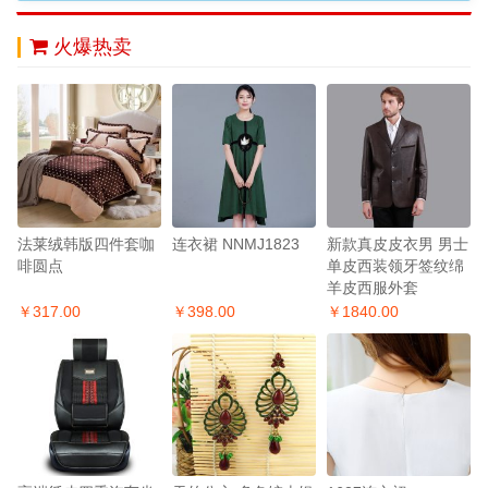
火爆热卖
法莱绒韩版四件套咖
连衣裙 NNMJ1823
新款真皮皮衣男 男士
啡圆点
单皮西装领牙签纹绵
羊皮西服外套
￥317.00
￥398.00
￥1840.00