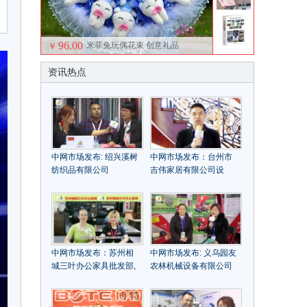
96.00
米菲兔玩偶花束 创意礼品
￥
资讯热点
中网市场发布: 绍兴溪树
中网市场发布：台州市
纺织品有限公司
吉伟家居有限公司设
计、研发、生产、经营
销售铜、铝、木楼梯，
屏风木门，护墙，酒
柜，柜门
中网市场发布：苏州相
中网市场发布: 义乌园友
城三叶办公家具批发部,
农林机械设备有限公司
主要销售办公桌、屏
生产碎枝机、割草机、
风、沙发及会议桌等家
挖坑机
具