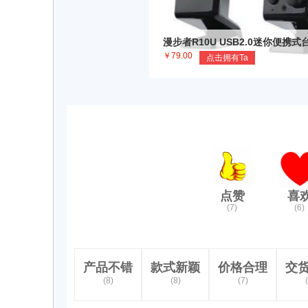
漫步者R10U USB2.0迷你便携
音箱笔记本小音响对箱正品
￥79.00
点击拥有Ta
点赞
喜
(7)
(6)
产品不错
款式新颖
价格合理
交
(8)
(8)
(7)