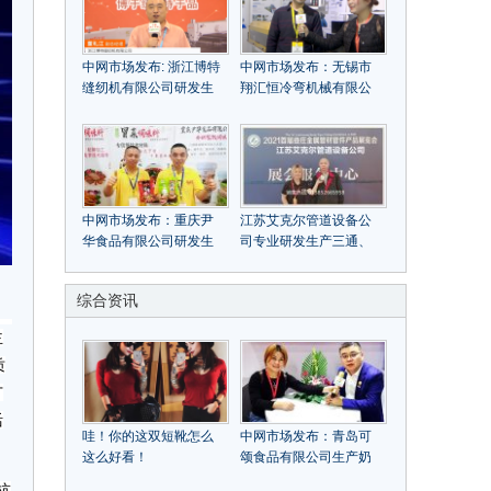
中网市场发布: 浙江博特
中网市场发布：无锡市
缝纫机有限公司研发生
翔汇恒冷弯机械有限公
产各类缝纫机产品
司研发、生产硬质快卷
设备、集成墙面、方通
机等各种冷弯成型机
中网市场发布：重庆尹
江苏艾克尔管道设备公
华食品有限公司研发生
司专业研发生产三通、
产各类调味料：传统特
弯头、四通、补偿器衬
色火锅底料、鱼调料、
四氟、金属软管、金属
综合资讯
卤料、烧烤料等二十余
软管衬四氟、四氟补偿
种系列调料
器等防腐产品
主
质
广
活
哇！你的这双短靴怎么
中网市场发布：青岛可
这么好看！
颂食品有限公司生产奶
油乳脂奶油乳化油脂等
杭