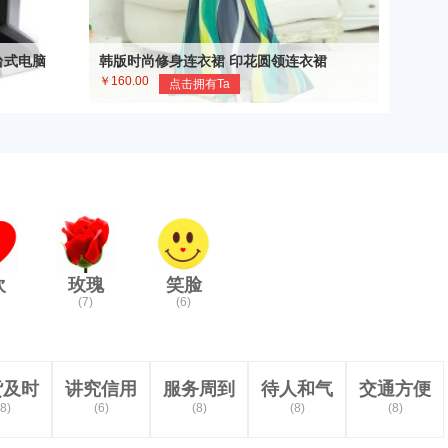
式台式电脑
韩版时尚修身连衣裙 印花圆领连衣裙
￥160.00
点击拥有Ta
欢
玫瑰
笑脸
(7)
(6)
货及时
讲究信用
服务周到
待人和气
交通方便
(8)
(6)
(8)
(8)
(8)