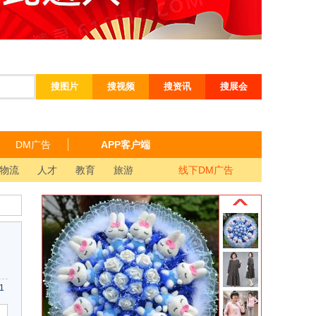
搜图片
搜视频
搜资讯
搜展会
DM广告
APP客户端
物流
人才
教育
旅游
线下DM广告
1