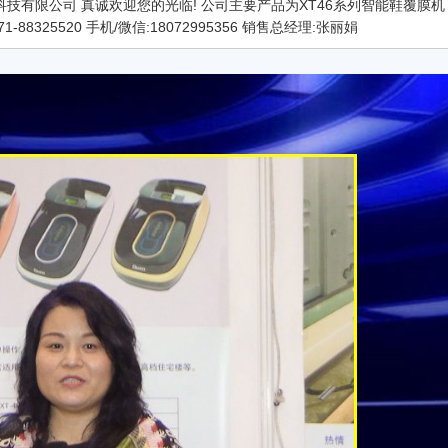
科技有限公司 真诚欢迎您的光临! 公司主要产品为XT46系列智能鞋覆膜机
8325520 手机/微信:18072995356 销售总经理:张丽娟