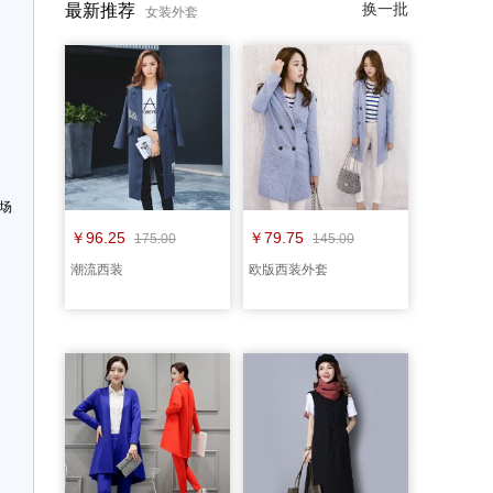
换一批
最新推荐
女装外套
休闲家具
发
场
￥96.25
￥79.75
175.00
145.00
潮流西装
欧版西装外套