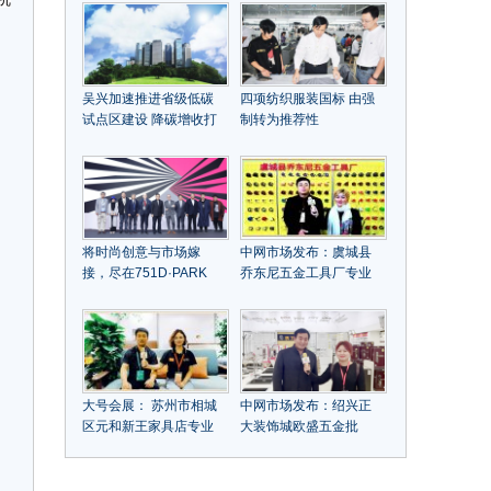
烘焙及餐饮原料
吴兴加速推进省级低碳
四项纺织服装国标 由强
试点区建设 降碳增收打
制转为推荐性
出双赢“组合拳
将时尚创意与市场嫁
中网市场发布：虞城县
接，尽在751D·PARK
乔东尼五金工具厂专业
研发、生产、批发销
售："乔东尼"品牌各种螺
丝刀系列产品
大号会展： 苏州市相城
中网市场发布：绍兴正
区元和新王家具店专业
大装饰城欧盛五金批
经营客厅系列、餐厅系
发:"潜水艇"系列地漏、
列、卧房系列、书房及
花洒、角阀、龙头、软
沙发等系列新中式时尚
管、五金挂件、锁具批