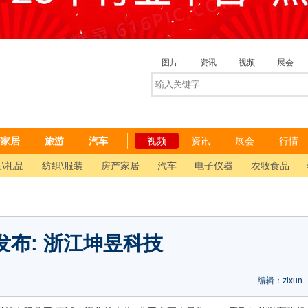
图片
资讯
视频
展会
产家居
旅游
汽车
视频
资讯
展会
行情
\礼品
纺织\服装
房产家居
汽车
电子仪器
农牧食品
发布: 浙江坤昱科技
编辑：zixun_