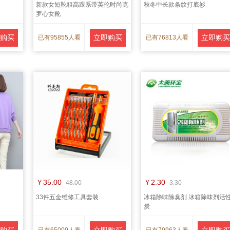
新款女短靴粗高跟系带英伦时尚克
秋冬中长款条纹打底衫
罗心女靴
购买
立即购买
立即购买
已有95855人看
已有76813人看
货
货
￥35.00
￥2.30
48.00
3.30
33件五金维修工具套装
冰箱除味除臭剂 冰箱除味剂活
炭