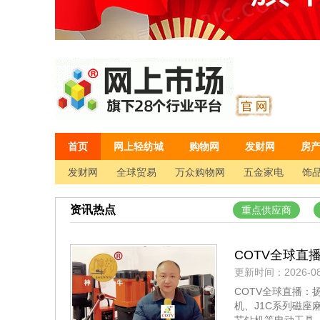
首页
网上轻纺城
购物网
发财网
房
发财网
全球贸易
万众购物网
五金家电
饰品
资讯热点
重点供应商
COTV全球直
更新时间：2026-08
系列轻便多功
COTV全球直播：
钻机、J3S系
机、J1C系列磁座
光临！