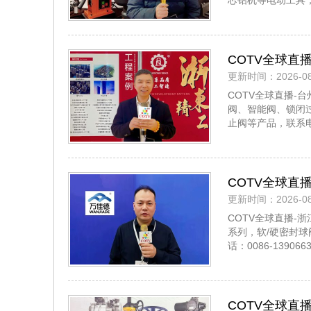
芯钻机等电动工具，联
COTV全球直
更新时间：2026-08
门、黄铜多功
COTV全球直播
闭闸阀、平衡
阀、智能阀、锁闭
临！
止阀等产品，联系电
COTV全球直
更新时间：2026-08
WANJIAD
COTV全球直播-
列，气动执行
系列，软/硬密封
话：0086-1390
COTV全球