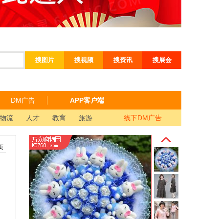
搜图片
搜视频
搜资讯
搜展会
DM广告
APP客户端
物流
人才
教育
旅游
线下DM广告
页