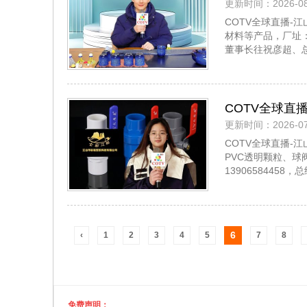
更新时间：2026-08
球头及羽毛球
COTV全球直播
材料等产品，厂址：中
董事长往祝彦超、
COTV全球直
更新时间：2026-07
专业生产PVC
COTV全球直播-
锌稳定剂等塑
PVC透明颗粒、球
1390658445
6
‹
1
2
3
4
5
7
8
免费声明：