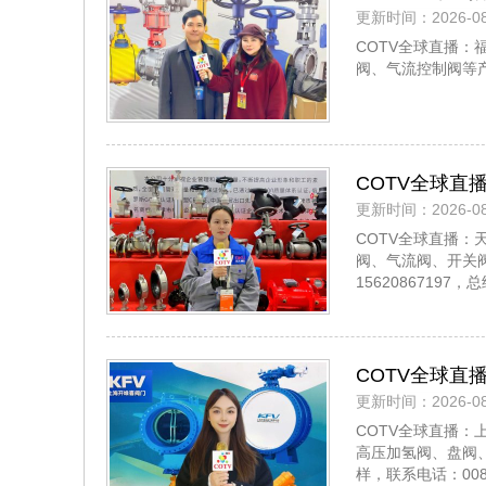
更新时间：2026-08
闸阀、蝶阀、
COTV全球直播
临！
阀、气流控制阀等产品
COTV全球直
更新时间：2026-08
阀、闸阀、球
COTV全球直播：
系列、300多
阀、气流阀、开关阀
1562086719
COTV全球
更新时间：2026-08
关阀、球阀、
COTV全球直播
阀、止回阀及
高压加氢阀、盘阀
样，联系电话：008