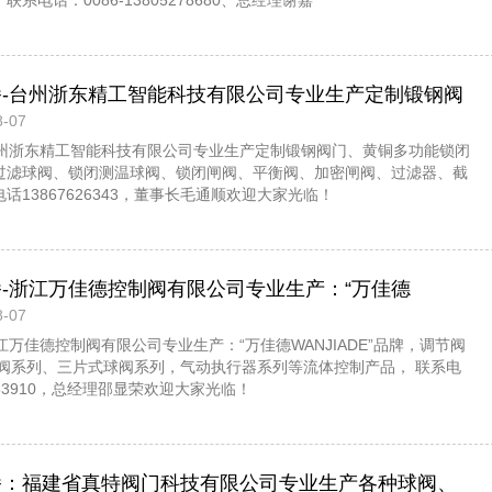
系电话：0086-13805278680、总经理谢嘉
播-台州浙东精工智能科技有限公司专业生产定制锻钢阀
-07
能锁闭阀、智能阀、锁闭过滤球阀、锁闭测温球阀、锁
-台州浙东精工智能科技有限公司专业生产定制锻钢阀门、黄铜多功能锁闭
阀、加密闸阀、过滤器、截止阀等产品，欢迎大家光
过滤球阀、锁闭测温球阀、锁闭闸阀、平衡阀、加密闸阀、过滤器、截
话13867626343，董事长毛通顺欢迎大家光临！
播-浙江万佳德控制阀有限公司专业生产：“万佳德
-07
E”品牌，调节阀系列，软/硬密封球阀系列、三片式球阀系
浙江万佳德控制阀有限公司专业生产：“万佳德WANJIADE”品牌，调节阀
器系列等流体控制产品， 欢迎大家光临！
球阀系列、三片式球阀系列，气动执行器系列等流体控制产品， 联系电
6633910，总经理邵显荣欢迎大家光临！
直播：福建省真特阀门科技有限公司专业生产各种球阀、