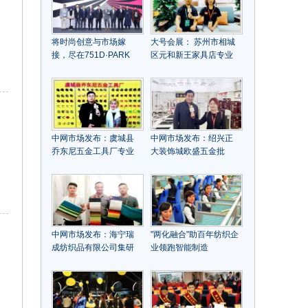
将时尚创意与市场嫁
大号会展： 苏州市相城
接，尽在751D·PARK
区元和新王家具店专业
经营客厅系列、餐厅系
列、卧房系列、书房及
沙发等系列新中式时尚
休闲家具
中网市场发布：虞城县
中网市场发布：绍兴正
乔东尼五金工具厂专业
大装饰城欧盛五金批
研发、生产、批发销
发:"潜水艇"系列地漏、
售："乔东尼"品牌各种螺
花洒、角阀、龙头、软
丝刀系列产品
管、五金挂件、锁具批
发
中网市场发布：海宁瑞
"两化融合"助百年纺织企
成纺织品有限公司集研
业领跑智能制造
发设计、生产销
售"SHANGNU尚诺"家纺
产品