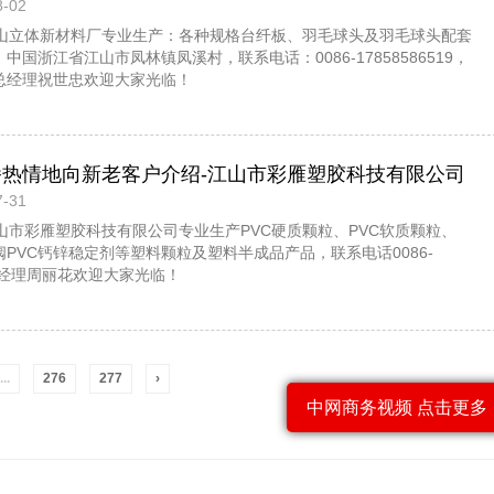
-02
头配套材料等产品，欢迎大家光临！
-江山立体新材料厂专业生产：各种规格台纤板、羽毛球头及羽毛球头配套
国浙江省江山市凤林镇凤溪村，联系电话：0086-17858586519，
总经理祝世忠欢迎大家光临！
播热情地向新老客户介绍-江山市彩雁塑胶科技有限公司
-31
硬质颗粒、PVC软质颗粒、PVC透明颗粒、球阀PVC钙
江山市彩雁塑胶科技有限公司专业生产PVC硬质颗粒、PVC软质颗粒、
料颗粒及塑料半成品产品，欢迎大家光临！
阀PVC钙锌稳定剂等塑料颗粒及塑料半成品产品，联系电话0086-
8，总经理周丽花欢迎大家光临！
...
276
277
›
中网商务视频 点击更多