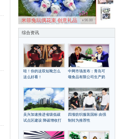
米菲兔玩偶花束 创意礼品
96.00
￥
综合资讯
哇！你的这双短靴怎么
中网市场发布：青岛可
这么好看！
颂食品有限公司生产奶
油乳脂奶油乳化油脂等
烘焙及餐饮原料
吴兴加速推进省级低碳
四项纺织服装国标 由强
试点区建设 降碳增收打
制转为推荐性
出双赢“组合拳