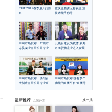
CHIC2017春季展开始报
重庆金猫龚元彬获全国
名
技术能手称号
中网市场发布：广州市
以项目建设为载体 新郑
志昊实业有限公司专业
市商贸物流业进入发展
印刷不干胶标签、宣传
快车道
单、画册等各类印刷
中网市场发布：衡阳百
中网市场发布:拥有多个
大制造有限公司专业研
功能的直播平台“直播号
发、制造：防腐透明
LiveStream”于2020年
瓦、防腐水槽、仿古树
02月08日成功上线
脂瓦、PC透明瓦等各种
换一批
最新推荐
女装外套
瓦型产品