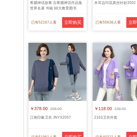
希腊神话故事 古希腊神话作品集
木耳边印花真丝衬衫3502
世界名著 书籍 98大教育图书
立即购买
立即
已有52167人看
已有55638人看
货
货
￥378.00
￥118.00
398.00
138.00
江南印象卫衣 JNYX2057
2163卫衣外套