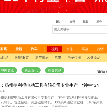
图片
资讯
视频
展会
产家居
旅游
汽车
视频
资讯
展会
行情
\礼品
纺织\服装
房产家居
汽车
电子仪器
农牧食品
中网资讯
展会资讯
综合资讯
返回首
播：扬州捷利得电动工具有限公司专业生产：“神牛”SN
-07
能钻机、J1C系列磁座麻花钻机、管道钻机、调速磁座
扬州捷利得电动工具有限公司专业生产：“神牛”SN系列轻便多功能钻
列磁座攻丝机、J1C系列取芯钻机等电动工具，欢迎大家
麻花钻机、管道钻机、调速磁座钻机、J3S系列磁座攻丝机、J1C系列取