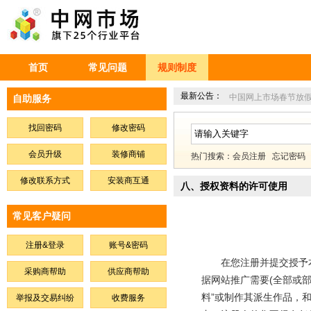
首页
常见问题
规则制度
最新公告：
中国网上市场春节放
自助服务
找回密码
修改密码
会员升级
装修商铺
热门搜索：
会员注册
忘记密码
修改联系方式
安装商互通
八、授权资料的许可使用
常见客户疑问
注册&登录
账号&密码
在您注册并提交授予本站
采购商帮助
供应商帮助
据网站推广需要(全部或
料”或制作其派生作品，
举报及交易纠纷
收费服务