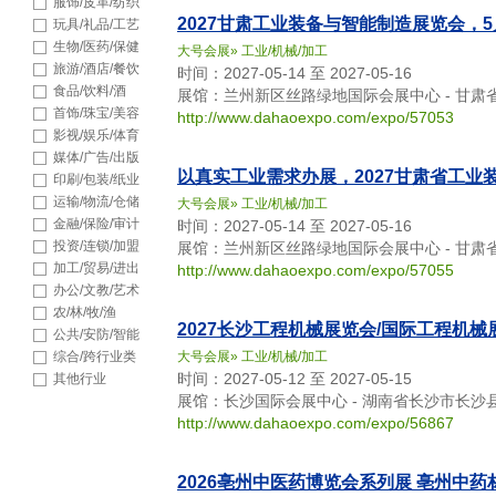
品
服饰/皮革/纺织
2027甘肃工业装备与智能制造展览会，
玩具/礼品/工艺
品
生物/医药/保健
大号会展
»
工业/机械/加工
旅游/酒店/餐饮
时间：2027-05-14 至 2027-05-16
食品/饮料/酒
展馆：兰州新区丝路绿地国际会展中心 - 甘肃
首饰/珠宝/美容
http://www.dahaoexpo.com/expo/57053
影视/娱乐/体育
媒体/广告/出版
以真实工业需求办展，2027甘肃省工业
印刷/包装/纸业
运输/物流/仓储
大号会展
»
工业/机械/加工
金融/保险/审计
时间：2027-05-14 至 2027-05-16
投资/连锁/加盟
展馆：兰州新区丝路绿地国际会展中心 - 甘肃
加工/贸易/进出
http://www.dahaoexpo.com/expo/57055
口
办公/文教/艺术
农/林/牧/渔
2027长沙工程机械展览会/国际工程机械
公共/安防/智能
综合/跨行业类
大号会展
»
工业/机械/加工
时间：2027-05-12 至 2027-05-15
其他行业
展馆：长沙国际会展中心 - 湖南省长沙市长沙县
http://www.dahaoexpo.com/expo/56867
2026亳州中医药博览会系列展 亳州中