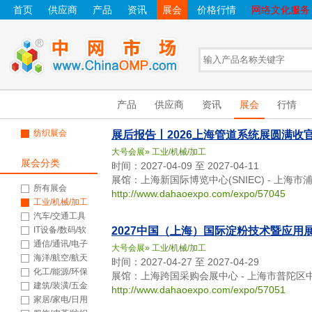
首页
供应商
产品
资讯
展会
价格行情
网络文化服务
产品
供应商
资讯
展会
行情
纺织展会
展后报告丨2026上海管道系统展圆满收官
大号会展
»
工业/机械/加工
展会分类
时间：2027-04-09 至 2027-04-11
展馆：上海新国际博览中心(SNIEC) - 上海市
所有展会
http://www.dahaoexpo.com/expo/57045
工业/机械/加工
汽车/交通工具
IT设备/数码/软
2027中国（上海）国际淀粉技术暨应用
件
通信/通讯/电子
大号会展
»
工业/机械/加工
海洋/航空/航天
时间：2027-04-27 至 2027-04-29
化工/能源/环保
展馆：上海跨国采购会展中心 - 上海市普陀区
建筑/装潢/五金
http://www.dahaoexpo.com/expo/57051
家居/家电/日用