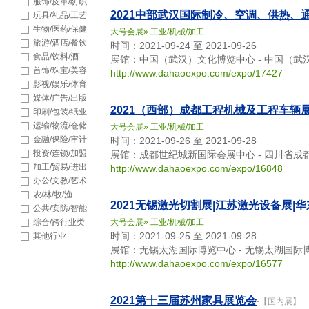
品
服饰/皮革/纺织
2021中部武汉国际制冷、空调、供热、
玩具/礼品/工艺
品
生物/医药/保健
大号会展
»
工业/机械/加工
旅游/酒店/餐饮
时间：2021-09-24 至 2021-09-26
食品/饮料/酒
展馆：中国（武汉）文化博览中心 - 中国（武
首饰/珠宝/美容
http://www.dahaoexpo.com/expo/17427
影视/娱乐/体育
媒体/广告/出版
2021（西部）成都工程机械及工程车辆
印刷/包装/纸业
运输/物流/仓储
大号会展
»
工业/机械/加工
金融/保险/审计
时间：2021-09-26 至 2021-09-28
投资/连锁/加盟
展馆：成都世纪城新国际会展中心 - 四川省成
加工/贸易/进出
http://www.dahaoexpo.com/expo/16848
口
办公/文教/艺术
农/林/牧/渔
2021无锡激光切割展|江苏激光设备展|
公共/安防/智能
综合/跨行业类
大号会展
»
工业/机械/加工
时间：2021-09-25 至 2021-09-28
其他行业
展馆：无锡太湖国际博览中心 - 无锡太湖国际
http://www.dahaoexpo.com/expo/16577
2021第十三届苏州家具展览会
-【国内展】