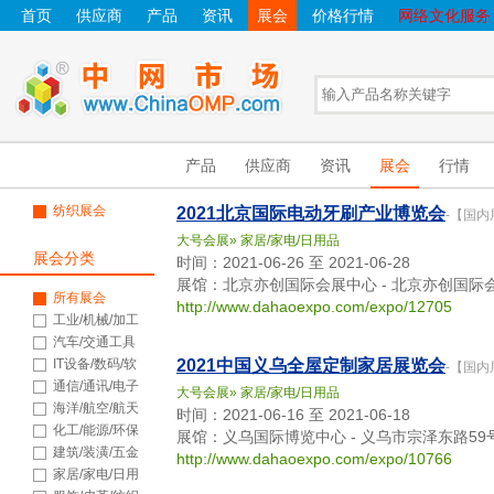
首页
供应商
产品
资讯
展会
价格行情
网络文化服务
产品
供应商
资讯
展会
行情
纺织展会
2021北京国际电动牙刷产业博览会
-【国内
大号会展
»
家居/家电/日用品
展会分类
时间：2021-06-26 至 2021-06-28
展馆：北京亦创国际会展中心 - 北京亦创国际
所有展会
http://www.dahaoexpo.com/expo/12705
工业/机械/加工
汽车/交通工具
IT设备/数码/软
2021中国义乌全屋定制家居展览会
-【国内
件
通信/通讯/电子
大号会展
»
家居/家电/日用品
海洋/航空/航天
时间：2021-06-16 至 2021-06-18
化工/能源/环保
展馆：义乌国际博览中心 - 义乌市宗泽东路59
建筑/装潢/五金
http://www.dahaoexpo.com/expo/10766
家居/家电/日用