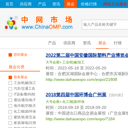
首页
供应商
产品
资讯
展会
价格行情
网络文化服务
产品
供应商
资讯
展会
行情
纺织展会
2022第二届中国安徽国际塑料产业博览
大号会展
»
工业/机械/加工
展会分类
时间：2022-05-18 至 2022-05-20
展馆：合肥滨湖国际会展中心 - 合肥市滨湖新区
所有展会
http://www.dahaoexpo.com/expo/21808
工业/机械/加工
汽车/交通工具
IT设备/数码/软
2018第四届中国环博会广州展
-【国内展】
件
通信/通讯/电子
大号会展
»
化工/能源/环保
海洋/航空/航天
时间：2018-09-18 至 2018-09-20
化工/能源/环保
展馆：中国进出口商品交易会展馆（广交会展馆）
建筑/装潢/五金
http://www.dahaoexpo.com/expo/7184
家居/家电/日用