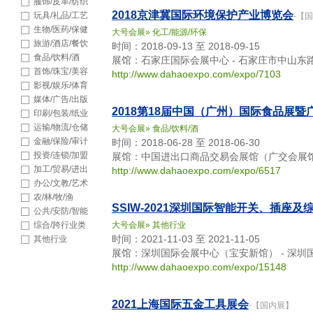
品
服饰/皮革/纺织
2018京津冀国际环境保护产业博览会
玩具/礼品/工艺
-【
品
生物/医药/保健
大号会展
»
化工/能源/环保
旅游/酒店/餐饮
时间：2018-09-13 至 2018-09-15
食品/饮料/酒
展馆：石家庄国际会展中心 - 石家庄市中山东路
首饰/珠宝/美容
http://www.dahaoexpo.com/expo/7103
影视/娱乐/体育
媒体/广告/出版
2018第18届中国（广州）国际食品展
印刷/包装/纸业
运输/物流/仓储
大号会展
»
食品/饮料/酒
金融/保险/审计
时间：2018-06-28 至 2018-06-30
投资/连锁/加盟
展馆：中国进出口商品交易会展馆（广交会展馆）
加工/贸易/进出
http://www.dahaoexpo.com/expo/6517
口
办公/文教/艺术
农/林/牧/渔
SSIW-2021深圳国际智能开关、插座
公共/安防/智能
综合/跨行业类
大号会展
»
其他行业
时间：2021-11-03 至 2021-11-05
其他行业
展馆：深圳国际会展中心（宝安新馆） - 深
http://www.dahaoexpo.com/expo/15148
2021上海国际五金工具展会
-【国内展】