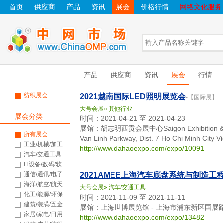
首页
供应商
产品
资讯
展会
价格行情
网络文化服务
产品
供应商
资讯
展会
行情
纺织展会
2021越南国际LED照明展览会
-【国际展】
大号会展
»
其他行业
展会分类
时间：2021-04-21 至 2021-04-23
展馆：胡志明西贡会展中心Saigon Exhibition & Conve
所有展会
Van Linh Parkway, Dist. 7 Ho Chi Minh City V
工业/机械/加工
http://www.dahaoexpo.com/expo/10091
汽车/交通工具
IT设备/数码/软
件
通信/通讯/电子
2021AMEE上海汽车底盘系统与制造工
海洋/航空/航天
大号会展
»
汽车/交通工具
化工/能源/环保
时间：2021-11-09 至 2021-11-11
建筑/装潢/五金
展馆：上海世博展览馆 - 上海市浦东新区国展路
家居/家电/日用
http://www.dahaoexpo.com/expo/13482