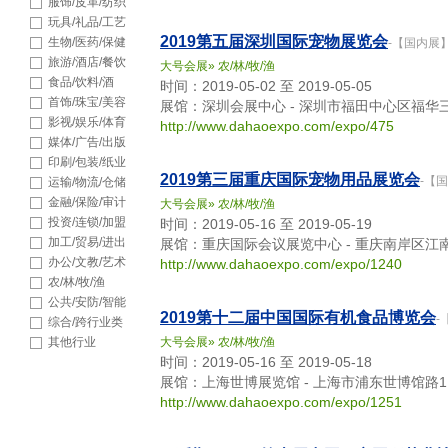
品
服饰/皮革/纺织
玩具/礼品/工艺
2019第五届深圳国际宠物展览会
品
生物/医药/保健
-【国内展
旅游/酒店/餐饮
大号会展
»
农/林/牧/渔
食品/饮料/酒
时间：2019-05-02 至 2019-05-05
首饰/珠宝/美容
展馆：深圳会展中心 - 深圳市福田中心区福华三
影视/娱乐/体育
http://www.dahaoexpo.com/expo/475
媒体/广告/出版
印刷/包装/纸业
2019第三届重庆国际宠物用品展览会
-【
运输/物流/仓储
金融/保险/审计
大号会展
»
农/林/牧/渔
投资/连锁/加盟
时间：2019-05-16 至 2019-05-19
加工/贸易/进出
展馆：重庆国际会议展览中心 - 重庆南岸区江
口
办公/文教/艺术
http://www.dahaoexpo.com/expo/1240
农/林/牧/渔
公共/安防/智能
2019第十二届中国国际有机食品博览会
-
综合/跨行业类
其他行业
大号会展
»
农/林/牧/渔
时间：2019-05-16 至 2019-05-18
展馆：上海世博展览馆 - 上海市浦东世博馆路1
http://www.dahaoexpo.com/expo/1251