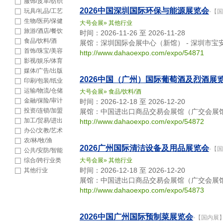
品
服饰/皮革/纺织
2026中国深圳国际环保与能源展览会
玩具/礼品/工艺
-【
品
生物/医药/保健
大号会展
»
其他行业
旅游/酒店/餐饮
时间：2026-11-26 至 2026-11-28
食品/饮料/酒
展馆：深圳国际会展中心（新馆） - 深圳市宝
首饰/珠宝/美容
http://www.dahaoexpo.com/expo/54871
影视/娱乐/体育
媒体/广告/出版
2026中国（广州）国际葡萄酒及烈酒展
印刷/包装/纸业
运输/物流/仓储
大号会展
»
食品/饮料/酒
金融/保险/审计
时间：2026-12-18 至 2026-12-20
投资/连锁/加盟
展馆：中国进出口商品交易会展馆（广交会展馆）
加工/贸易/进出
http://www.dahaoexpo.com/expo/54872
口
办公/文教/艺术
农/林/牧/渔
2026广州国际清洁设备及用品展览会
-【
公共/安防/智能
综合/跨行业类
大号会展
»
其他行业
时间：2026-12-18 至 2026-12-20
其他行业
展馆：中国进出口商品交易会展馆（广交会展馆）
http://www.dahaoexpo.com/expo/54873
2026中国广州国际预制菜展览会
-【国内展