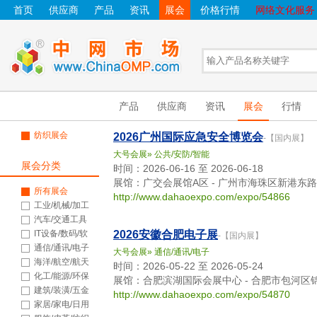
首页
供应商
产品
资讯
展会
价格行情
网络文化服务
产品
供应商
资讯
展会
行情
纺织展会
2026广州国际应急安全博览会
-【国内展】
大号会展
»
公共/安防/智能
展会分类
时间：2026-06-16 至 2026-06-18
展馆：广交会展馆A区 - 广州市海珠区新港东路
所有展会
http://www.dahaoexpo.com/expo/54866
工业/机械/加工
汽车/交通工具
IT设备/数码/软
2026安徽合肥电子展
-【国内展】
件
通信/通讯/电子
大号会展
»
通信/通讯/电子
海洋/航空/航天
时间：2026-05-22 至 2026-05-24
化工/能源/环保
展馆：合肥滨湖国际会展中心 - 合肥市包河区锦
建筑/装潢/五金
http://www.dahaoexpo.com/expo/54870
家居/家电/日用