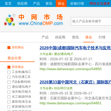
首页
供应商
产品
资讯
展会
价格行情
网络文化服务
产品
供应商
资讯
展会
行情
纺织展会
2026中国(成都)国际汽车电子技术与应
大号会展
»
通信/通讯/电子
展会分类
时间：2026-07-15 至 2026-07-17
展馆：成都世纪城新国际会展中心 - 四川省成
所有展会
http://www.dahaoexpo.com/expo/54850
工业/机械/加工
汽车/交通工具
IT设备/数码/软
2026第33届中国河北（石家庄）国际医
件
通信/通讯/电子
大号会展
»
综合/跨行业类
海洋/航空/航天
时间：2026-05-15 至 2026-05-17
化工/能源/环保
展馆：石家庄国际会展中心 - 河北省石家庄市
建筑/装潢/五金
http://www.dahaoexpo.com/expo/54851
家居/家电/日用