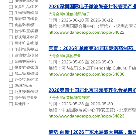
品
服饰/皮革/纺织
2026深圳国际电子微波陶瓷封装管壳产
玩具/礼品/工艺
品
生物/医药/保健
大号会展
»
通信/通讯/电子
旅游/酒店/餐饮
时间：2026-06-10 至 2026-06-12
食品/饮料/酒
展馆：深圳国际会展中心（新馆） - 深圳市宝
首饰/珠宝/美容
http://www.dahaoexpo.com/expo/54822
影视/娱乐/体育
媒体/广告/出版
官宣：2026年越南第34届国际医药制药
印刷/包装/纸业
运输/物流/仓储
大号会展
»
其他行业
金融/保险/审计
时间：2026-05-06 至 2026-05-09
投资/连锁/加盟
展馆：河内友谊文化宫Friendship Cultural Palace -
加工/贸易/进出
http://www.dahaoexpo.com/expo/54836
口
办公/文教/艺术
农/林/牧/渔
2026第四十四届北京国际美容化妆品博
公共/安防/智能
综合/跨行业类
大号会展
»
首饰/珠宝/美容
时间：2026-05-28 至 2026-05-30
其他行业
展馆：中国国际展览中心(静安庄馆) - 北京市
http://www.dahaoexpo.com/expo/54823
聚势·向新 | 2026广东水展盛大启幕，